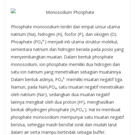
Phosphate monosodium terdiri dari empat unsur utama
natrium (Na), hidrogen (H), fosfor (P), dan oksigen (O).
Phoaphate (PO₄³⁻) menjadi inti utama struktur molekul,
sementara natrium dan hidrogen berada pada posisi yang
menyeimbangkan muatan. Dalam bentuk phosphate
monosodium, ion phosphate memiliki dua hidrogen dan
satu ion natrium yang menetralkan sebagian muatannya.
Dalam bentuk aslinya, PO₄³⁻ memiliki muatan negatif tiga.
Namun, pada NaH₂PO₄, satu muatan negatif menetralkan
oleh natrium (Na⁺), sedangkan dua muatan negatif
lainnya mengikat oleh dua proton (H⁺), menghasilkan
bentuk dihydrogen phosphate (H₂PO₄⁻). Hal ini membuat
phosphate monosodium mempunyai satu muatan negatif
bersisa, sehingga masih bersifat ionik dan mudah larut
dalam air serta mampu bertindak sebagai buffer.