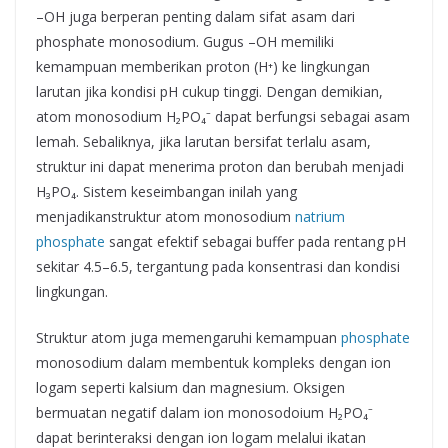
–OH juga berperan penting dalam sifat asam dari
phosphate monosodium. Gugus –OH memiliki
kemampuan memberikan proton (H⁺) ke lingkungan
larutan jika kondisi pH cukup tinggi. Dengan demikian,
atom monosodium H₂PO₄⁻ dapat berfungsi sebagai asam
lemah. Sebaliknya, jika larutan bersifat terlalu asam,
struktur ini dapat menerima proton dan berubah menjadi
H₃PO₄. Sistem keseimbangan inilah yang
menjadikanstruktur atom monosodium
natrium
phosphate
sangat efektif sebagai buffer pada rentang pH
sekitar 4.5–6.5, tergantung pada konsentrasi dan kondisi
lingkungan.
Struktur atom juga memengaruhi kemampuan
phosphate
monosodium dalam membentuk kompleks dengan ion
logam seperti kalsium dan magnesium. Oksigen
bermuatan negatif dalam ion monosodoium H₂PO₄⁻
dapat berinteraksi dengan ion logam melalui ikatan