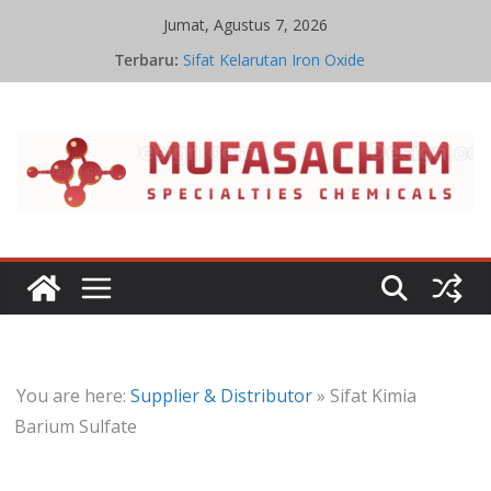
Skip
Jumat, Agustus 7, 2026
to
Terbaru:
Sifat Kelarutan Iron Oxide
content
Proses Iron Oxide
Aplikasi Iron Oxide
Pabrik Penghasil Iron Oxide
Ikatan Kimia Iron Oxide
You are here:
Supplier & Distributor
»
Sifat Kimia
Barium Sulfate