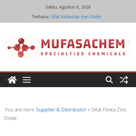
Skip
Sabtu, Agustus 8, 2026
to
Terbaru:
Sifat Kelarutan Iron Oxide
content
Proses Iron Oxide
Aplikasi Iron Oxide
Pabrik Penghasil Iron Oxide
Ikatan Kimia Iron Oxide
You are here:
Supplier & Distributor
»
Sifat Fisika Zinc
Oxide