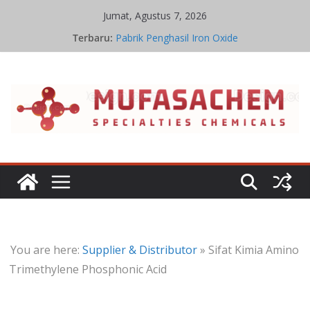
Skip
Jumat, Agustus 7, 2026
to
Aplikasi Iron Oxide
Terbaru:
content
Pabrik Penghasil Iron Oxide
Ikatan Kimia Iron Oxide
Sifat Kelarutan Iron Oxide
Proses Iron Oxide
You are here:
Supplier & Distributor
»
Sifat Kimia Amino
Trimethylene Phosphonic Acid