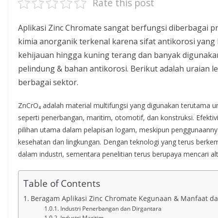
Rate this post
Aplikasi Zinc Chromate sangat berfungsi diberbagai p
kimia anorganik terkenal karena sifat antikorosi yang
kehijauan hingga kuning terang dan banyak digunakan
pelindung & bahan antikorosi. Berikut adalah uraian l
berbagai sektor.
ZnCrO₄ adalah material multifungsi yang digunakan terutama un
seperti penerbangan, maritim, otomotif, dan konstruksi. Efek
pilihan utama dalam pelapisan logam, meskipun penggunaannya
kesehatan dan lingkungan. Dengan teknologi yang terus berke
dalam industri, sementara penelitian terus berupaya mencari alt
Table of Contents
Beragam Aplikasi Zinc Chromate Kegunaan & Manfaat dal
Industri Penerbangan dan Dirgantara
Industri Maritim