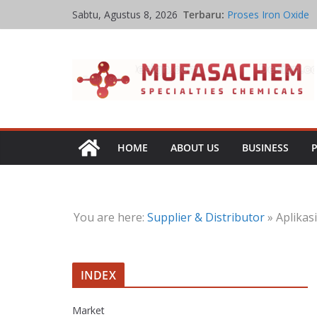
Skip
Terbaru:
Proses Iron Oxide
Sabtu, Agustus 8, 2026
to
Aplikasi Iron Oxide
Pabrik Penghasil Ir
content
Ikatan Kimia Iron O
Sifat Kelarutan Iro
HOME
ABOUT US
BUSINESS
You are here:
Supplier & Distributor
»
Aplikas
INDEX
Market