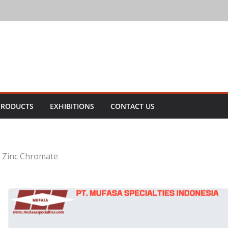
on Oxide
xide
n Oxide
PRODUCTS
EXHIBITIONS
CONTACT US
i Zinc Chromate