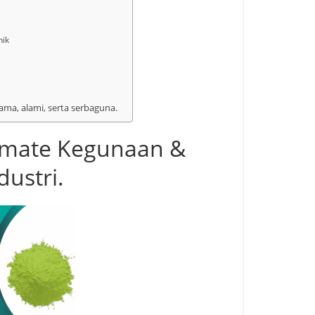
nik
lama, alami, serta serbaguna.
romate Kegunaan &
ustri.