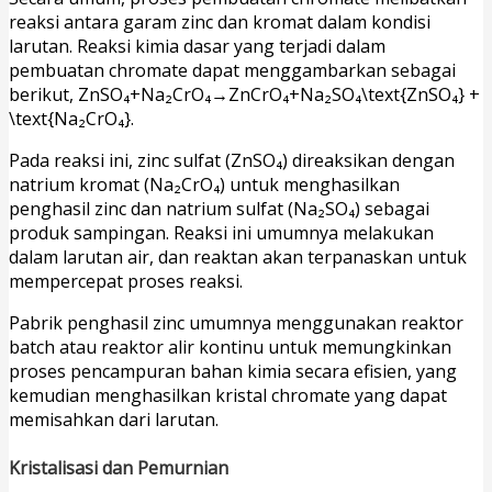
reaksi antara garam zinc dan kromat dalam kondisi
larutan. Reaksi kimia dasar yang terjadi dalam
pembuatan chromate dapat menggambarkan sebagai
berikut, ZnSO₄+Na₂CrO₄→ZnCrO₄+Na₂SO₄\text{ZnSO₄} +
\text{Na₂CrO₄}.
Pada reaksi ini, zinc sulfat (ZnSO₄) direaksikan dengan
natrium kromat (Na₂CrO₄) untuk menghasilkan
penghasil zinc dan natrium sulfat (Na₂SO₄) sebagai
produk sampingan. Reaksi ini umumnya melakukan
dalam larutan air, dan reaktan akan terpanaskan untuk
mempercepat proses reaksi.
Pabrik penghasil zinc umumnya menggunakan reaktor
batch atau reaktor alir kontinu untuk memungkinkan
proses pencampuran bahan kimia secara efisien, yang
kemudian menghasilkan kristal chromate yang dapat
memisahkan dari larutan.
Kristalisasi dan Pemurnian