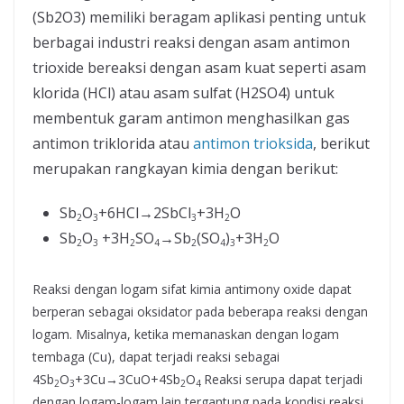
(Sb2O3) memiliki beragam aplikasi penting untuk
berbagai industri reaksi dengan asam antimon
trioxide bereaksi dengan asam kuat seperti asam
klorida (HCl) atau asam sulfat (H2SO4) untuk
membentuk garam antimon menghasilkan gas
antimon triklorida atau
antimon trioksida
, berikut
merupakan rangkayan kimia dengan berikut:
Sb
O
+6HCl→2SbCl
+3H
O
2
3
3
2
Sb
O
+3H
SO
→Sb
(SO
)
+3H
O
2
3
2
4
2
4
3
2
Reaksi dengan logam sifat kimia antimony oxide dapat
berperan sebagai oksidator pada beberapa reaksi dengan
logam. Misalnya, ketika memanaskan dengan logam
tembaga (Cu), dapat terjadi reaksi sebagai
4Sb
O
+3Cu→3CuO+4Sb
​O
Reaksi serupa dapat terjadi
2
3
2
4
dengan logam-logam lain tergantung pada kondisi reaksi.