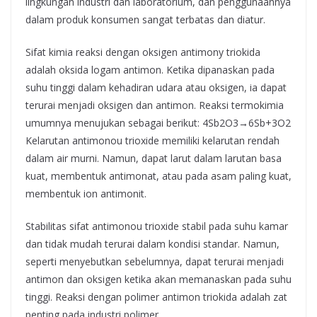
lingkungan industri dan laboratorium, dan penggunaannya
dalam produk konsumen sangat terbatas dan diatur.
Sifat kimia reaksi dengan oksigen antimony triokida
adalah oksida logam antimon. Ketika dipanaskan pada
suhu tinggi dalam kehadiran udara atau oksigen, ia dapat
terurai menjadi oksigen dan antimon. Reaksi termokimia
umumnya menujukan sebagai berikut:​
4
S
b
2
O
3
→
6
S
b
+
3
O
2
Kelarutan antimonou trioxide memiliki kelarutan rendah
dalam air murni. Namun, dapat larut dalam larutan basa
kuat, membentuk antimonat, atau pada asam paling kuat,
membentuk ion antimonit.
Stabilitas sifat antimonou trioxide stabil pada suhu kamar
dan tidak mudah terurai dalam kondisi standar. Namun,
seperti menyebutkan sebelumnya, dapat terurai menjadi
antimon dan oksigen ketika akan memanaskan pada suhu
tinggi. Reaksi dengan polimer antimon triokida adalah zat
penting pada industri polimer.