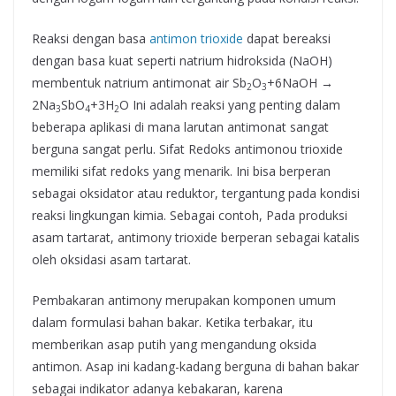
Reaksi dengan basa
antimon trioxide
dapat bereaksi
dengan basa kuat seperti natrium hidroksida (NaOH)
membentuk natrium antimonat air Sb
O
+6NaOH →
2
3
2Na
SbO
+3H
O Ini adalah reaksi yang penting dalam
3
4
2
beberapa aplikasi di mana larutan antimonat sangat
berguna sangat perlu. Sifat Redoks antimonou trioxide
memiliki sifat redoks yang menarik. Ini bisa berperan
sebagai oksidator atau reduktor, tergantung pada kondisi
reaksi lingkungan kimia. Sebagai contoh, Pada produksi
asam tartarat, antimony trioxide berperan sebagai katalis
oleh oksidasi asam tartarat.
Pembakaran antimony merupakan komponen umum
dalam formulasi bahan bakar. Ketika terbakar, itu
memberikan asap putih yang mengandung oksida
antimon. Asap ini kadang-kadang berguna di bahan bakar
sebagai indikator adanya kebakaran, karena