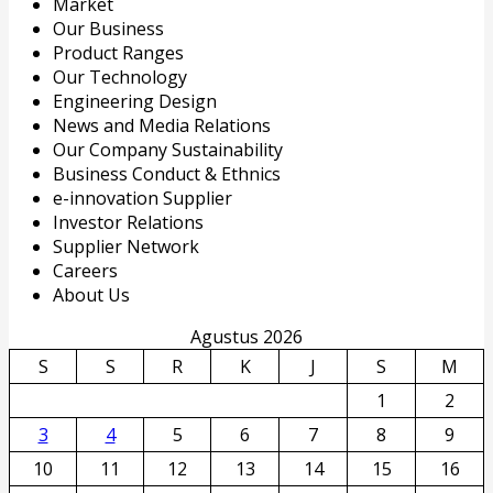
Market
Our Business
Product Ranges
Our Technology
Engineering Design
News and Media Relations
Our Company Sustainability
Business Conduct & Ethnics
e-innovation Supplier
Investor Relations
Supplier Network
Careers
About Us
Agustus 2026
S
S
R
K
J
S
M
1
2
3
4
5
6
7
8
9
10
11
12
13
14
15
16