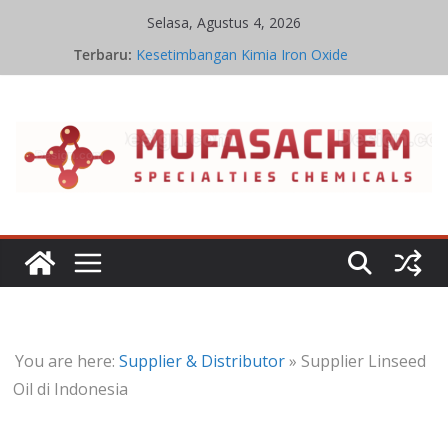
Skip
Selasa, Agustus 4, 2026
to
Terbaru:
Kesetimbangan Kimia Iron Oxide
content
Jual Potassium Carbonate
Harga Potassium Carbonate Terbaru
Stoikiometri Iron Oxide
Kinetika Kimia Iron Oxide
You are here:
Supplier & Distributor
»
Supplier Linseed
Oil di Indonesia