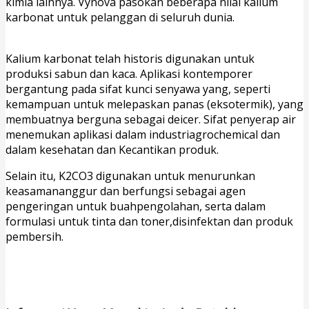
kimia
lainnya.
Vynova
pasokan
beberapa
nilai
kalium
karbonat
untuk
pelanggan
di
seluruh
dunia.
Jual
Potassium Carbonate Medan
Kalium
karbonat
telah
historis
digunakan
untuk
produksi
sabun
dan
kaca.
Aplikasi
kontemporer
bergantung
pada
sifat
kunci
senyawa
yang,
seperti
kemampuan
untuk
melepaskan
panas
(eksotermik),
yang
membuatnya
berguna
sebagai
deicer.
Sifat
penyerap
air
menemukan
aplikasi
dalam
industri
agrochemical
dan
dalam
kesehatan
dan
Kecantikan
produk.
Selain
itu,
K2CO3
digunakan
untuk
menurunkan
keasaman
anggur
dan
berfungsi
sebagai
agen
pengeringan
untuk
buah
pengolahan,
serta
dalam
formulasi
untuk
tinta
dan
toner,
disinfektan
dan
produk
pembersih.
Harga Jual Potassium Carbonate Murah di
Jakarta Bandung Semarang Jogja Surabaya