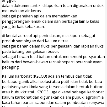
anggur.
dalam dokumen antik, dilaporkan telah digunakan untuk
melunakkan air keras.
sebagai penekan api dalam memadamkan
penggorengan-lemak dalam dan berbagai lain B kelas
yang terkait kebakaran.
di kental aerosol api penindasan, meskipun sebagai
produk sampingan dari Kalium nitrat.
sebagai bahan dalam fluks pengelasan, dan lapisan fluks
pada batang pengelasan busur.
sebagai hewan feed bahan untuk memenuhi persyaratan
kalium dari hewan-hewan ternak seperti peternak ayam
pedaging.
Kalium
karbonat
(K2CO3)
adalah
tembus
dan
tidak
berbau
organik
alkali
solusi
atau
putih
dan
tidak
berbau
padat
senyawa
kimia
yang
tersedia
dalam
bentuk
butiran
atau
bubuk
kristal.
K2CO3
juga
dikenal
sebagai
karbonat
kalium
karbonat
dan
digunakan
dalam
pupuk,
agrokimia,
kaca
tahan
panas,
sabun,
dan
dalam
pembuatan
senyawa