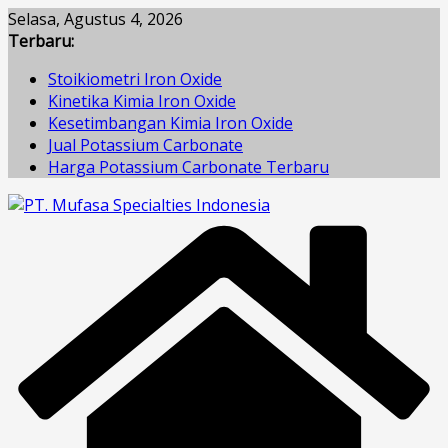
Skip
Selasa, Agustus 4, 2026
to
Terbaru:
content
Stoikiometri Iron Oxide
Kinetika Kimia Iron Oxide
Kesetimbangan Kimia Iron Oxide
Jual Potassium Carbonate
Harga Potassium Carbonate Terbaru