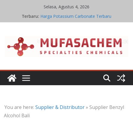
Skip
Selasa, Agustus 4, 2026
Jual Potassium Carbonate
to
Terbaru:
Harga Potassium Carbonate Terbaru
content
Stoikiometri Iron Oxide
Kinetika Kimia Iron Oxide
Kesetimbangan Kimia Iron Oxide
You are here:
Supplier & Distributor
»
Supplier Benzyl
Alcohol Bali