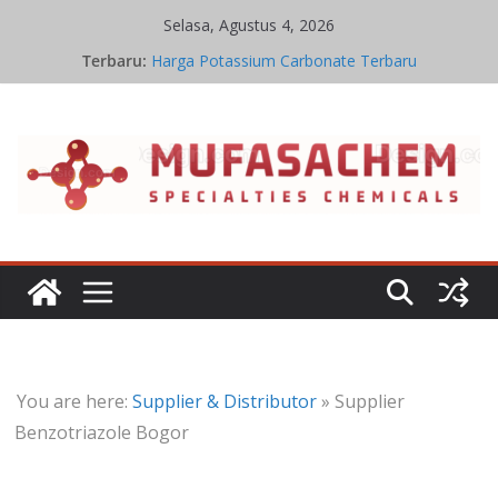
Skip
Selasa, Agustus 4, 2026
to
Terbaru:
Harga Potassium Carbonate Terbaru
content
Stoikiometri Iron Oxide
Kinetika Kimia Iron Oxide
Kesetimbangan Kimia Iron Oxide
Jual Potassium Carbonate
You are here:
Supplier & Distributor
»
Supplier
Benzotriazole Bogor