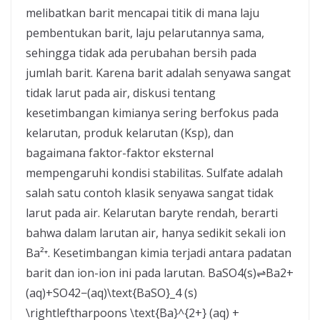
melibatkan barit mencapai titik di mana laju
pembentukan barit, laju pelarutannya sama,
sehingga tidak ada perubahan bersih pada
jumlah barit. Karena barit adalah senyawa sangat
tidak larut pada air, diskusi tentang
kesetimbangan kimianya sering berfokus pada
kelarutan, produk kelarutan (Ksp), dan
bagaimana faktor-faktor eksternal
mempengaruhi kondisi stabilitas. Sulfate adalah
salah satu contoh klasik senyawa sangat tidak
larut pada air. Kelarutan baryte rendah, berarti
bahwa dalam larutan air, hanya sedikit sekali ion
Ba²⁺. Kesetimbangan kimia terjadi antara padatan
barit dan ion-ion ini pada larutan. BaSO4(s)⇌Ba2+
(aq)+SO42−(aq)\text{BaSO}_4 (s)
\rightleftharpoons \text{Ba}^{2+} (aq) +