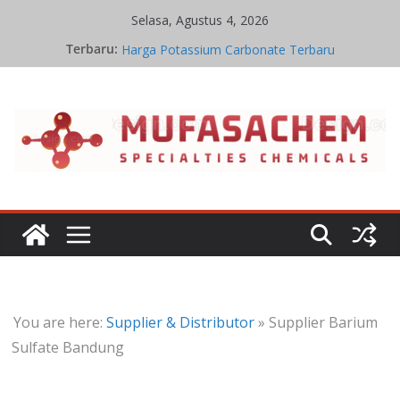
Skip
Selasa, Agustus 4, 2026
to
Jual Potassium Carbonate
Terbaru:
content
Harga Potassium Carbonate Terbaru
Stoikiometri Iron Oxide
Kinetika Kimia Iron Oxide
Kesetimbangan Kimia Iron Oxide
You are here:
Supplier & Distributor
»
Supplier Barium
Sulfate Bandung