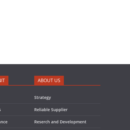
IT
ABOUT US
Strategy
s
Reliable Supplier
ance
Reserch and Development