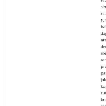
Pr
si
re
tu
ba
da
ar
de
in
te
pr
pa
ja
ko
ru
be