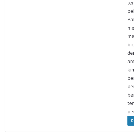
ter
pe
Pa
me
me
bi
de
am
ki
ber
ber
ber
te
pe
R