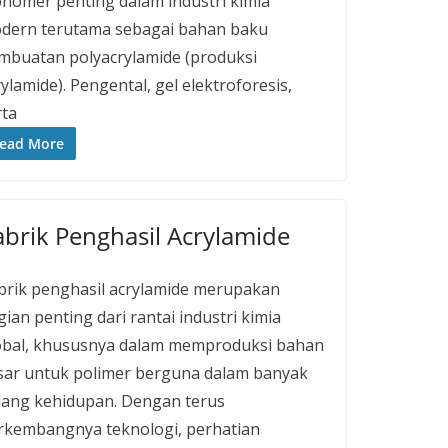
nomer penting dalam industri kimia
dern terutama sebagai bahan baku
mbuatan polyacrylamide (produksi
ylamide). Pengental, gel elektroforesis,
rta
ead More
abrik Penghasil Acrylamide
brik penghasil acrylamide merupakan
ian penting dari rantai industri kimia
obal, khususnya dalam memproduksi bahan
sar untuk polimer berguna dalam banyak
dang kehidupan. Dengan terus
rkembangnya teknologi, perhatian