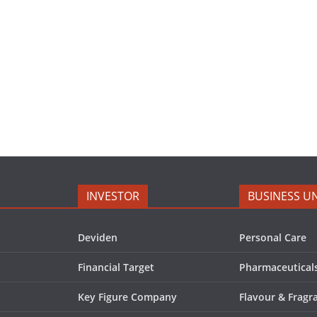
INVESTOR
BUSINESS UN
Deviden
Personal Care
Financial Target
Pharmaceutical
Key Figure Company
Flavour & Fragr