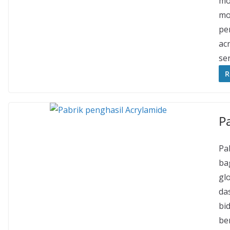
mo
mo
pe
acr
se
R
P
Pa
bag
gl
da
bi
be