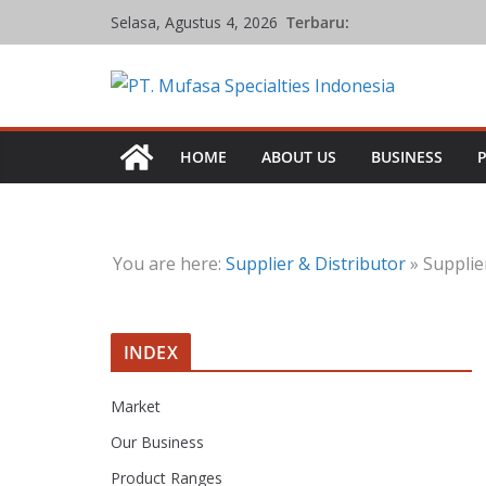
Skip
Terbaru:
Selasa, Agustus 4, 2026
to
content
HOME
ABOUT US
BUSINESS
You are here:
Supplier & Distributor
»
Supplie
INDEX
Market
Our Business
Product Ranges