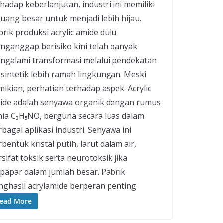
hadap keberlanjutan, industri ini memiliki
luang besar untuk menjadi lebih hijau.
brik produksi acrylic amide dulu
nganggap berisiko kini telah banyak
ngalami transformasi melalui pendekatan
osintetik lebih ramah lingkungan. Meski
mikian, perhatian terhadap aspek. Acrylic
ide adalah senyawa organik dengan rumus
mia C₃H₅NO, berguna secara luas dalam
bagai aplikasi industri. Senyawa ini
bentuk kristal putih, larut dalam air,
sifat toksik serta neurotoksik jika
rpapar dalam jumlah besar. Pabrik
nghasil acrylamide berperan penting
ead More