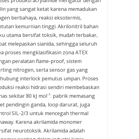
oses produksi acrylamide mengatur dengan
plin yang sangat ketat karena memadukan
agen berbahaya, reaksi eksotermis,
ntutan kemurnian tinggi. Akrilonitril bahan
ku utama bersifat toksik, mudah terbakar,
pat melepaskan sianida, sehingga seluruh
ea proses mengklasifikasin zona ATEX
ngan peralatan flame-proof, sistem
erting nitrogen, serta sensor gas yang
rhubung interlock pemutus umpan. Proses
oduksi reaksi hidrasi sendiri membebaskan
nas sekitar 80 kJ mol⁻¹. pabrik memasang
ket pendingin ganda, loop darurat, juga
ntrol SIL-2/3 untuk mencegah thermal
naway. Karena akrilamida monomer
rsifat neurotoksik. Akrilamida adalah