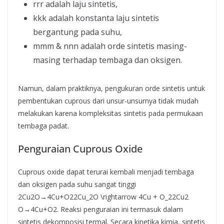
rrr adalah laju sintetis,
kkk adalah konstanta laju sintetis
bergantung pada suhu,
mmm & nnn adalah orde sintetis masing-
masing terhadap tembaga dan oksigen.
Namun, dalam praktiknya, pengukuran orde sintetis untuk
pembentukan cuprous dari unsur-unsurnya tidak mudah
melakukan karena kompleksitas sintetis pada permukaan
tembaga padat.
Penguraian Cuprous Oxide
Cuprous oxide dapat terurai kembali menjadi tembaga
dan oksigen pada suhu sangat tinggi
2Cu2O→4Cu+O22Cu_2O \rightarrow 4Cu + O_22Cu2​
O→4Cu+O2​. Reaksi penguraian ini termasuk dalam
sintetis dekomposisi termal. Secara kinetika kimia, sintetis