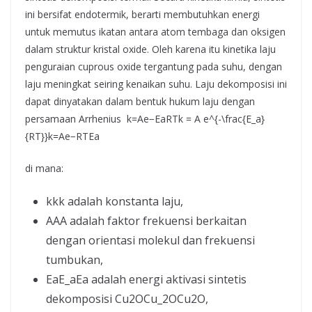
ini bersifat endotermik, berarti membutuhkan energi
untuk memutus ikatan antara atom tembaga dan oksigen
dalam struktur kristal oxide. Oleh karena itu kinetika laju
penguraian cuprous oxide tergantung pada suhu, dengan
laju meningkat seiring kenaikan suhu. Laju dekomposisi ini
dapat dinyatakan dalam bentuk hukum laju dengan
persamaan Arrhenius k=Ae−EaRTk = A e^{-\frac{E_a}
{RT}}k=Ae−RTEa​​
di mana:
kkk adalah konstanta laju,
AAA adalah faktor frekuensi berkaitan
dengan orientasi molekul dan frekuensi
tumbukan,
EaE_aEa​ adalah energi aktivasi sintetis
dekomposisi Cu2OCu_2OCu2​O,