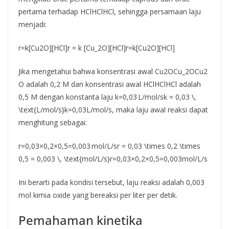
pertama terhadap HClHClHCl, sehingga persamaan laju
menjadi:
r=k[Cu2O][HCl]r = k [Cu_2O][HCl]r=k[Cu2​O][HCl]
Jika mengetahui bahwa konsentrasi awal Cu2OCu_2OCu2​
O adalah 0,2 M dan konsentrasi awal HClHClHCl adalah
0,5 M dengan konstanta laju k=0,03 L/mol/sk = 0,03 \,
\text{L/mol/s}k=0,03L/mol/s, maka laju awal reaksi dapat
menghitung sebagai:
r=0,03×0,2×0,5=0,003 mol/L/sr = 0,03 \times 0,2 \times
0,5 = 0,003 \, \text{mol/L/s}r=0,03×0,2×0,5=0,003mol/L/s
Ini berarti pada kondisi tersebut, laju reaksi adalah 0,003
mol kimia oxide yang bereaksi per liter per detik.
Pemahaman kinetika