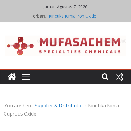
Skip
Jumat, Agustus 7, 2026
to
Stoikiometri Iron Oxide
Terbaru:
Kinetika Kimia Iron Oxide
content
Pabrik Penghasil Iron Oxide
Ikatan Kimia Iron Oxide
Sifat Kelarutan Iron Oxide
You are here:
Supplier & Distributor
»
Kinetika Kimia
Cuprous Oxide