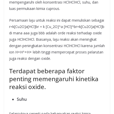
mempengaruhi oleh konsentrasi HClHClHCl, suhu, dan
luas permukaan kimia cuprous.
Persamaan laju untuk reaksi ini dapat menuliskan sebagai
r=k[Cu2O]a[HCl]br = k [Cu_2O]^a [HCl]^br=k[Cu2​O]a[HCl]b
di mana aaa juga bbb adalah orde reaksi terhadap oxide
juga HClHClHCl. Biasanya, laju reaksi akan meningkat
dengan peningkatan konsentrasi HClHClHCl karena jumlah
ion H+H^+H+ lebih tinggi mempercepat proses pelarutan
juga reaksi dengan oxide.
Terdapat beberapa faktor
penting memengaruhi kinetika
reaksi oxide.
Suhu
Selanjutnya seperti pada kebanyakan reaksi kimia,