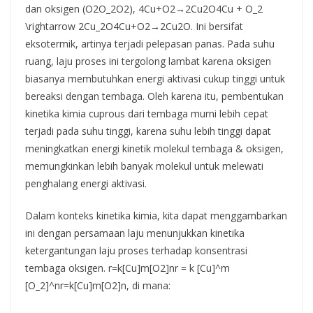
dan oksigen (O2O_2O2​), 4Cu+O2→2Cu2O4Cu + O_2
\rightarrow 2Cu_2O4Cu+O2​→2Cu2​O. Ini bersifat
eksotermik, artinya terjadi pelepasan panas. Pada suhu
ruang, laju proses ini tergolong lambat karena oksigen
biasanya membutuhkan energi aktivasi cukup tinggi untuk
bereaksi dengan tembaga. Oleh karena itu, pembentukan
kinetika kimia cuprous dari tembaga murni lebih cepat
terjadi pada suhu tinggi, karena suhu lebih tinggi dapat
meningkatkan energi kinetik molekul tembaga & oksigen,
memungkinkan lebih banyak molekul untuk melewati
penghalang energi aktivasi.
Dalam konteks kinetika kimia, kita dapat menggambarkan
ini dengan persamaan laju menunjukkan kinetika
ketergantungan laju proses terhadap konsentrasi
tembaga oksigen. r=k[Cu]m[O2]nr = k [Cu]^m
[O_2]^nr=k[Cu]m[O2​]n, di mana: