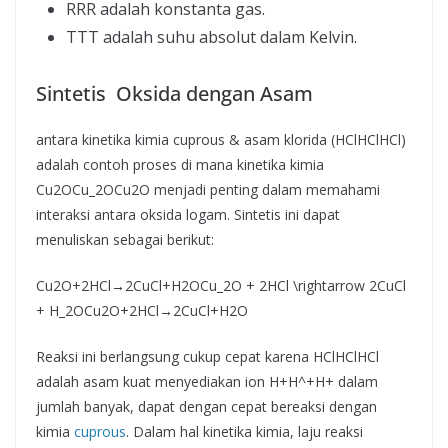
RRR adalah konstanta gas.
TTT adalah suhu absolut dalam Kelvin.
Sintetis Oksida dengan Asam
antara kinetika kimia cuprous & asam klorida (HClHClHCl)
adalah contoh proses di mana kinetika kimia
Cu2OCu_2OCu2​O menjadi penting dalam memahami
interaksi antara oksida logam. Sintetis ini dapat
menuliskan sebagai berikut:
Cu2O+2HCl→2CuCl+H2OCu_2O + 2HCl \rightarrow 2CuCl
+ H_2OCu2​O+2HCl→2CuCl+H2​O
Reaksi ini berlangsung cukup cepat karena HClHClHCl
adalah asam kuat menyediakan ion H+H^+H+ dalam
jumlah banyak, dapat dengan cepat bereaksi dengan
kimia
cuprous
. Dalam hal kinetika kimia, laju reaksi