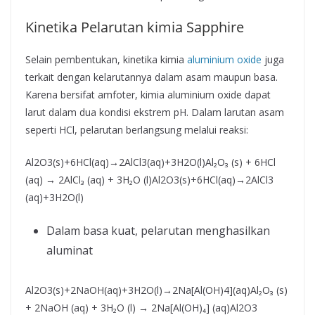
Kinetika Pelarutan kimia Sapphire
Selain pembentukan, kinetika kimia
aluminium oxide
juga
terkait dengan kelarutannya dalam asam maupun basa.
Karena bersifat amfoter, kimia aluminium oxide dapat
larut dalam dua kondisi ekstrem pH. Dalam larutan asam
seperti HCl, pelarutan berlangsung melalui reaksi:
Al2O3(s)+6HCl(aq)→2AlCl3(aq)+3H2O(l)Al₂O₃ (s) + 6HCl
(aq) → 2AlCl₃ (aq) + 3H₂O (l)Al2​O3​(s)+6HCl(aq)→2AlCl3​
(aq)+3H2​O(l)
Dalam basa kuat, pelarutan menghasilkan
aluminat
Al2O3(s)+2NaOH(aq)+3H2O(l)→2Na[Al(OH)4](aq)Al₂O₃ (s)
+ 2NaOH (aq) + 3H₂O (l) → 2Na[Al(OH)₄] (aq)Al2​O3​