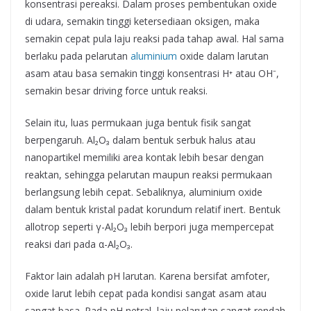
konsentrasi pereaksi. Dalam proses pembentukan oxide
di udara, semakin tinggi ketersediaan oksigen, maka
semakin cepat pula laju reaksi pada tahap awal. Hal sama
berlaku pada pelarutan
aluminium
oxide dalam larutan
asam atau basa semakin tinggi konsentrasi H⁺ atau OH⁻,
semakin besar driving force untuk reaksi.
Selain itu, luas permukaan juga bentuk fisik sangat
berpengaruh. Al₂O₃ dalam bentuk serbuk halus atau
nanopartikel memiliki area kontak lebih besar dengan
reaktan, sehingga pelarutan maupun reaksi permukaan
berlangsung lebih cepat. Sebaliknya, aluminium oxide
dalam bentuk kristal padat korundum relatif inert. Bentuk
allotrop seperti γ-Al₂O₃ lebih berpori juga mempercepat
reaksi dari pada α-Al₂O₃.
Faktor lain adalah pH larutan. Karena bersifat amfoter,
oxide larut lebih cepat pada kondisi sangat asam atau
sangat basa. Pada pH netral, laju pelarutan sangat rendah