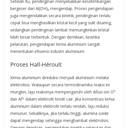
Setelah itu, pendinginan menyebabkan kesetimbangan
bergeser dan Al(OH)₃ mengendap. Proses pengendapan
juga mengendalikan secara kinetik; pendinginan terlalu
cepat bisa menghasilkan kristal kecil yang sulit disaring,
sedangkan pendinginan lambat memungkinkan kristal
lebih besar terbentuk. Dengan demikian, kinetika
pelarutan, pengendapan kimia aluminium sangat
menentukan efisiensi industri aluminium.
Proses Hall-Héroult
Kimia aluminium direduksi menjadi aluminium melalui
elektrolisis. Walaupun secara termodinamika reaksi ini
mungkin, laju reaksinya mempengaruhi oleh difusi ion O²⁻
dan Al³⁺ dalam elektrolit kriolit cair. Jika konsentrasi kimia
aluminium dalam elektrolit terlalu rendah, laju reduksi
menurun. Sebaliknya, jika terlalu tinggi, alumina oxide
dapat mengendap sehingga menghambat elektrolisis.
Dengan demikian, pengendalian kinetika pelarutan dan