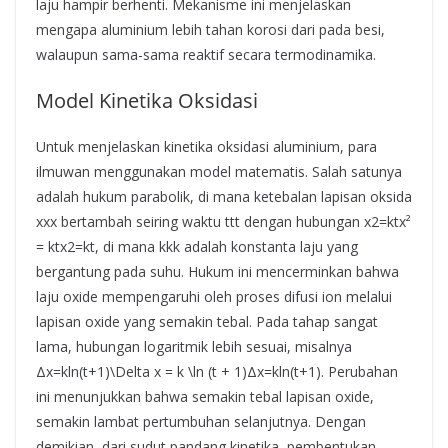
laju hampir berhenti. Mekanisme ini menjelaskan
mengapa aluminium lebih tahan korosi dari pada besi,
walaupun sama-sama reaktif secara termodinamika.
Model Kinetika Oksidasi
Untuk menjelaskan kinetika oksidasi aluminium, para
ilmuwan menggunakan model matematis. Salah satunya
adalah hukum parabolik, di mana ketebalan lapisan oksida
xxx bertambah seiring waktu ttt dengan hubungan x2=ktx²
= ktx2=kt, di mana kkk adalah konstanta laju yang
bergantung pada suhu. Hukum ini mencerminkan bahwa
laju oxide mempengaruhi oleh proses difusi ion melalui
lapisan oxide yang semakin tebal. Pada tahap sangat
lama, hubungan logaritmik lebih sesuai, misalnya
Δx=kln⁡(t+1)\Delta x = k \ln (t + 1)Δx=kln(t+1). Perubahan
ini menunjukkan bahwa semakin tebal lapisan oxide,
semakin lambat pertumbuhan selanjutnya. Dengan
demikian, dari sudut pandang kinetika, pembentukan