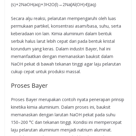
(s)+2NaOH(aq)+3H2​O(l)→2Na[Al(OH)4​](aq)
Secara alju reaksi, pelarutan mempengaruhi oleh luas
permukaan partikel, konsentrasi asam/basa, suhu, serta
keberadaan ion lain. Kimia aluminium dalam bentuk
serbuk halus larut lebih cepat dari pada bentuk kristal
korundum yang keras. Dalam industri Bayer, hal ini
memanfaatkan dengan memanaskan bauksit dalam
NaOH pekat di bawah tekanan tinggi agar laju pelarutan
cukup cepat untuk produksi massal.
Proses Bayer
Proses Bayer merupakan contoh nyata penerapan prinsip
kinetika kimia aluminium. Dalam proses ini, bauksit
memanaskan dengan larutan NaOH pekat pada suhu
150–200 °C dan tekanan tinggi. Kondisi ini mempercepat
laju pelarutan aluminium menjadi natrium aluminat.