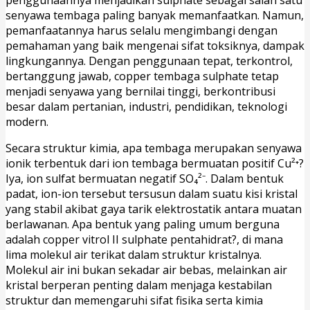
penggunaannya menjadikan sulphate sebagai salah satu
senyawa tembaga paling banyak memanfaatkan. Namun,
pemanfaatannya harus selalu mengimbangi dengan
pemahaman yang baik mengenai sifat toksiknya, dampak
lingkungannya. Dengan penggunaan tepat, terkontrol,
bertanggung jawab, copper tembaga sulphate tetap
menjadi senyawa yang bernilai tinggi, berkontribusi
besar dalam pertanian, industri, pendidikan, teknologi
modern.
Secara struktur kimia, apa tembaga merupakan senyawa
ionik terbentuk dari ion tembaga bermuatan positif Cu²⁺?
Iya, ion sulfat bermuatan negatif SO₄²⁻. Dalam bentuk
padat, ion-ion tersebut tersusun dalam suatu kisi kristal
yang stabil akibat gaya tarik elektrostatik antara muatan
berlawanan. Apa bentuk yang paling umum berguna
adalah copper vitrol II sulphate pentahidrat?, di mana
lima molekul air terikat dalam struktur kristalnya.
Molekul air ini bukan sekadar air bebas, melainkan air
kristal berperan penting dalam menjaga kestabilan
struktur dan memengaruhi sifat fisika serta kimia