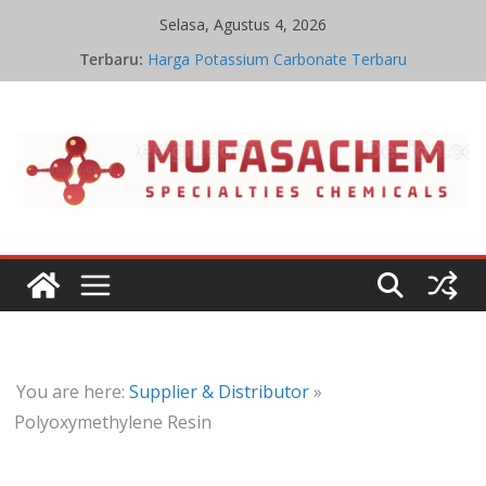
Skip
Selasa, Agustus 4, 2026
to
Terbaru:
Harga Potassium Carbonate Terbaru
content
Stoikiometri Iron Oxide
Kinetika Kimia Iron Oxide
Kesetimbangan Kimia Iron Oxide
Jual Potassium Carbonate
You are here:
Supplier & Distributor
»
Polyoxymethylene Resin