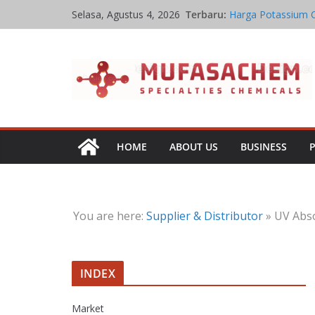
Skip
Terbaru:
Harga Potassium 
Selasa, Agustus 4, 2026
to
Stoikiometri Iron 
Kinetika Kimia Iro
content
Kesetimbangan Kim
Jual Potassium Ca
HOME
ABOUT US
BUSINESS
You are here:
Supplier & Distributor
»
UV Abso
INDEX
Market