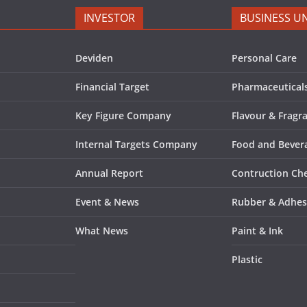
INVESTOR
BUSINESS UN
Deviden
Personal Care
Financial Target
Pharmaceutical
Key Figure Company
Flavour & Fragr
Internal Targets Company
Food and Bevera
Annual Report
Contruction Ch
Event & News
Rubber & Adhes
What News
Paint & Ink
Plastic