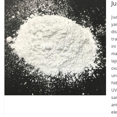
J
Ju
ya
di
tra
in
ma
la
ox
un
hid
UV
sa
an
el