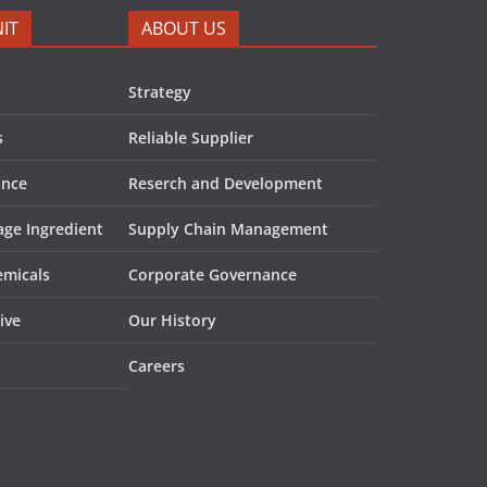
IT
ABOUT US
Strategy
s
Reliable Supplier
ance
Reserch and Development
ge Ingredient
Supply Chain Management
emicals
Corporate Governance
ive
Our History
Careers