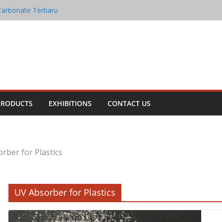
Carbonate Terbaru
Oxide
n Oxide
ia Iron Oxide
rbonate
PRODUCTS
EXHIBITIONS
CONTACT US
rber for Plastics
UV Absorber for Plastics