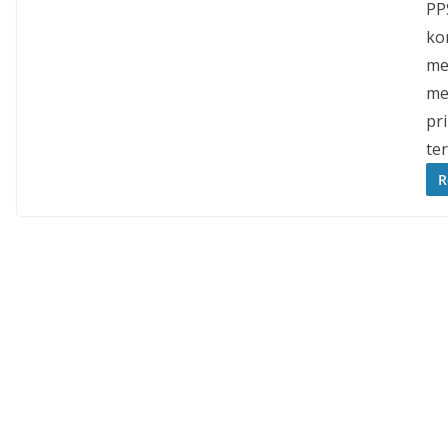
PP
ko
me
mes
pr
ter
R