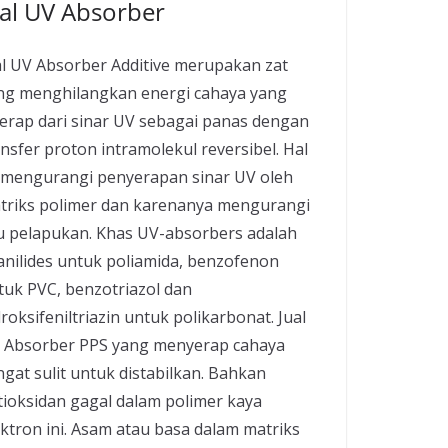
ual UV Absorber
al UV Absorber Additive merupakan zat
ng menghilangkan energi cahaya yang
serap dari sinar UV sebagai panas dengan
nsfer proton intramolekul reversibel. Hal
i mengurangi penyerapan sinar UV oleh
triks polimer dan karenanya mengurangi
ju pelapukan. Khas UV-absorbers adalah
anilides untuk poliamida, benzofenon
tuk PVC, benzotriazol dan
roksifeniltriazin untuk polikarbonat. Jual
 Absorber PPS yang menyerap cahaya
ngat sulit untuk distabilkan. Bahkan
tioksidan gagal dalam polimer kaya
ektron ini. Asam atau basa dalam matriks