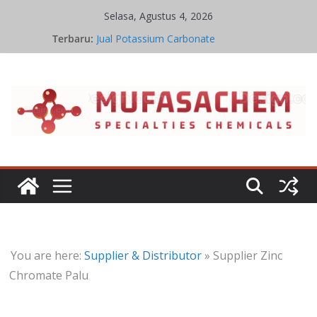
Skip
Selasa, Agustus 4, 2026
to
Terbaru:
Jual Potassium Carbonate
content
Harga Potassium Carbonate Terbaru
Stoikiometri Iron Oxide
Kinetika Kimia Iron Oxide
Kesetimbangan Kimia Iron Oxide
You are here:
Supplier & Distributor
»
Supplier Zinc
Chromate Palu