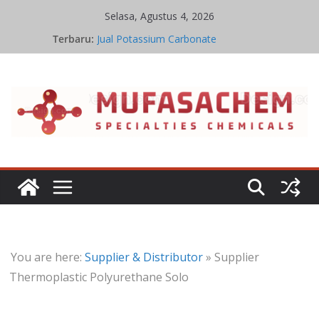
Skip
Selasa, Agustus 4, 2026
Kesetimbangan Kimia Iron Oxide
to
Terbaru:
Jual Potassium Carbonate
content
Harga Potassium Carbonate Terbaru
Stoikiometri Iron Oxide
Kinetika Kimia Iron Oxide
You are here:
Supplier & Distributor
»
Supplier
Thermoplastic Polyurethane Solo