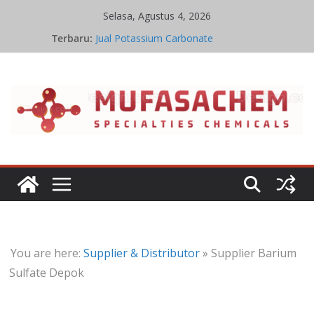
Skip
Selasa, Agustus 4, 2026
to
Terbaru:
Jual Potassium Carbonate
content
Harga Potassium Carbonate Terbaru
Stoikiometri Iron Oxide
Kinetika Kimia Iron Oxide
Kesetimbangan Kimia Iron Oxide
You are here:
Supplier & Distributor
»
Supplier Barium
Sulfate Depok