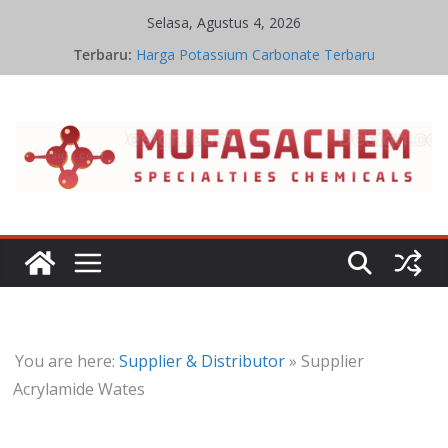
Skip
Selasa, Agustus 4, 2026
to
Terbaru:
Harga Potassium Carbonate Terbaru
content
Stoikiometri Iron Oxide
Kinetika Kimia Iron Oxide
Kesetimbangan Kimia Iron Oxide
Jual Potassium Carbonate
You are here:
Supplier & Distributor
»
Supplier
Acrylamide Wates