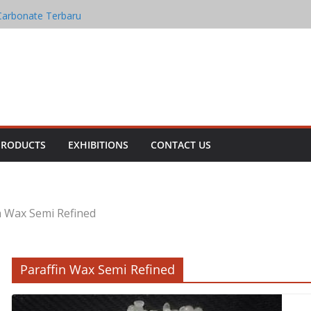
rbonate
Carbonate Terbaru
Oxide
n Oxide
ia Iron Oxide
PRODUCTS
EXHIBITIONS
CONTACT US
n Wax Semi Refined
Paraffin Wax Semi Refined