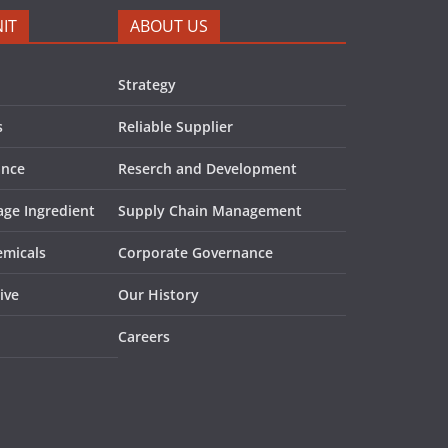
IT
ABOUT US
Strategy
s
Reliable Supplier
ance
Reserch and Development
ge Ingredient
Supply Chain Management
emicals
Corporate Governance
ive
Our History
Careers