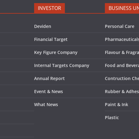
INVESTOR
BUSINESS UN
Deviden
Personal Care
Financial Target
Pharmaceutical
Key Figure Company
Flavour & Fragr
Internal Targets Company
Food and Bevera
Annual Report
Contruction Ch
Event & News
Rubber & Adhes
What News
Paint & Ink
Plastic