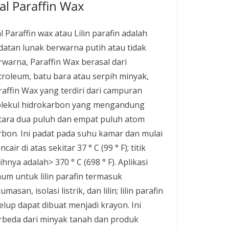
al Paraffin Wax
l Paraffin wax atau Lilin parafin adalah
datan lunak berwarna putih atau tidak
rwarna, Paraffin Wax berasal dari
troleum, batu bara atau serpih minyak,
raffin Wax yang terdiri dari campuran
lekul hidrokarbon yang mengandung
tara dua puluh dan empat puluh atom
rbon. Ini padat pada suhu kamar dan mulai
cair di atas sekitar 37 ° C (99 ° F); titik
ihnya adalah> 370 ° C (698 ° F). Aplikasi
um untuk lilin parafin termasuk
umasan, isolasi listrik, dan lilin; lilin parafin
elup dapat dibuat menjadi krayon. Ini
rbeda dari minyak tanah dan produk