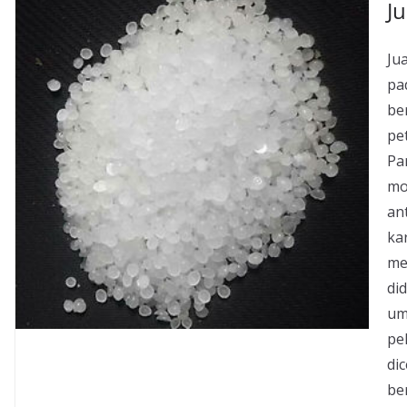
Ju
Jua
pa
be
pe
Pa
mo
an
ka
men
did
um
pel
dic
be