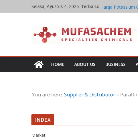
Skip
Jual Potassium Ca
Terbaru:
Selasa, Agustus 4, 2026
to
Harga Potassium 
Stoikiometri Iron 
content
Kinetika Kimia Iro
Kesetimbangan Kim
HOME
ABOUT US
BUSINESS
You are here:
Supplier & Distributor
»
Paraffi
INDEX
Market