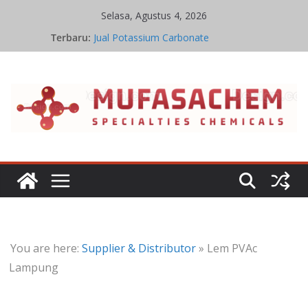
Skip
Selasa, Agustus 4, 2026
to
Terbaru:
Jual Potassium Carbonate
content
Harga Potassium Carbonate Terbaru
Stoikiometri Iron Oxide
Kinetika Kimia Iron Oxide
Kesetimbangan Kimia Iron Oxide
You are here:
Supplier & Distributor
»
Lem PVAc
Lampung