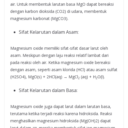
air. Untuk membentuk larutan basa MgO dapat bereaksi
dengan karbon dioksida (CO2) di udara, membentuk
magnesium karbonat (MgCO3).
Sifat Kelarutan dalam Asam:
Magnesium oxide memiliki sifat-sifat dasar larut oleh
asam. Meskipun dengan laju reaksi relatif lambat dari
pada reaksi oleh air. Ketika magnesium oxide bereaksi
dengan asam, seperti asam klorida (HCl) atau asam sulfat
(H2SO4), MgO(s) + 2HCl(aq) → MgCl
(aq) + H
O(l).
2
2
Sifat Kelarutan dalam Basa:
Magnesium oxide juga dapat larut dalam larutan basa,
terutama ketika terjadi reaksi karena hidroksida. Reaksi
menghasilkan magnesium hidroksida (Mg(OH)2) dapat
larut dalam air. mereka membentuk sifat ion magnesium