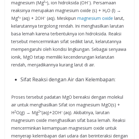
magnesium (Mg²⁺), ion hidroksida (OH⁻). Persamaan
reaksinya merupakan magnesium oxide (s) + H₂O (l) →
Mg²⁺ (aq) + 2OH⁻ (aq). Meskipun
magnesium oxide
larut,
kelarutannya tergolong rendah. Ini menghasilkan larutan
basa lemah karena terbentuknya ion hidroksida. Reaksi
tersebut mencerminkan sifat sedikit larut, kelarutannya
mempengaruhi oleh kondisi lingkungan. Sebagai senyawa
ionik, MgO tetap memiliki kecenderungan kelarutan
rendah, menjadikannya kurang larut di air.
Sifat Reaksi dengan Air dan Kelembapan:
Proses tersebut padatan MgO bereaksi dengan molekul
air untuk menghasilkan Sifat ion magnesium MgO(s) +
2
2+
–
H
O(g) → Mg
(aq)+2OH
(aq). Akibatnya, larutan
magnesium oxide menghasilkan sifat basa lemah. Reaksi
mencerminkan kemampuan magnesium oxide untuk
menyerap kelembapan dari udara dan berinteraksi dengan