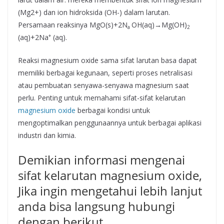
(Mg2+) dan ion hidroksida (OH-) dalam larutan.
Persamaan reaksinya MgO(s)+2N
OH(aq)→Mg(OH)
a
2
+
(aq)+2Na
(aq).
Reaksi magnesium oxide sama sifat larutan basa dapat
memiliki berbagai kegunaan, seperti proses netralisasi
atau pembuatan senyawa-senyawa magnesium saat
perlu. Penting untuk memahami sifat-sifat kelarutan
magnesium oxide
berbagai kondisi untuk
mengoptimalkan penggunaannya untuk berbagai aplikasi
industri dan kimia.
Demikian informasi mengenai
sifat kelarutan magnesium oxide,
Jika ingin mengetahui lebih lanjut
anda bisa langsung hubungi
dengan berikut.