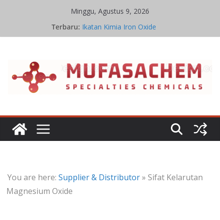
Skip
Minggu, Agustus 9, 2026
to
Terbaru:
Ikatan Kimia Iron Oxide
content
Sifat Kelarutan Iron Oxide
Proses Iron Oxide
Aplikasi Iron Oxide
Pabrik Penghasil Iron Oxide
You are here:
Supplier & Distributor
»
Sifat Kelarutan
Magnesium Oxide