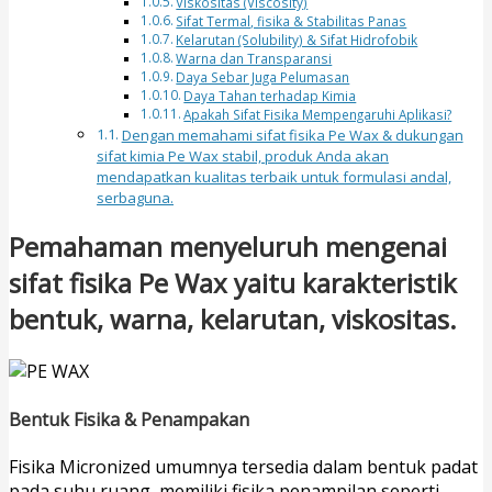
Viskositas (Viscosity)
Sifat Termal, fisika & Stabilitas Panas
Kelarutan (Solubility) & Sifat Hidrofobik
Warna dan Transparansi
Daya Sebar Juga Pelumasan
Daya Tahan terhadap Kimia
Apakah Sifat Fisika Mempengaruhi Aplikasi?
Dengan memahami sifat fisika Pe Wax & dukungan
sifat kimia Pe Wax stabil, produk Anda akan
mendapatkan kualitas terbaik untuk formulasi andal,
serbaguna.
Pemahaman menyeluruh mengenai
sifat fisika Pe Wax yaitu karakteristik
bentuk, warna, kelarutan, viskositas.
Bentuk Fisika & Penampakan
Fisika Micronized umumnya tersedia dalam bentuk padat
pada suhu ruang, memiliki fisika penampilan seperti