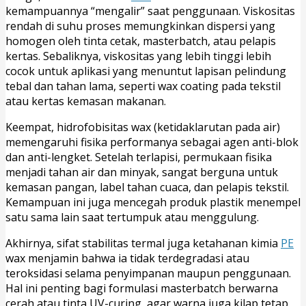
kemampuannya “mengalir” saat penggunaan. Viskositas
rendah di suhu proses memungkinkan dispersi yang
homogen oleh tinta cetak, masterbatch, atau pelapis
kertas. Sebaliknya, viskositas yang lebih tinggi lebih
cocok untuk aplikasi yang menuntut lapisan pelindung
tebal dan tahan lama, seperti wax coating pada tekstil
atau kertas kemasan makanan.
Keempat, hidrofobisitas wax (ketidaklarutan pada air)
memengaruhi fisika performanya sebagai agen anti-blok
dan anti-lengket. Setelah terlapisi, permukaan fisika
menjadi tahan air dan minyak, sangat berguna untuk
kemasan pangan, label tahan cuaca, dan pelapis tekstil.
Kemampuan ini juga mencegah produk plastik menempel
satu sama lain saat tertumpuk atau menggulung.
Akhirnya, sifat stabilitas termal juga ketahanan kimia
PE
wax menjamin bahwa ia tidak terdegradasi atau
teroksidasi selama penyimpanan maupun penggunaan.
Hal ini penting bagi formulasi masterbatch berwarna
cerah atau tinta UV-curing, agar warna juga kilap tetap