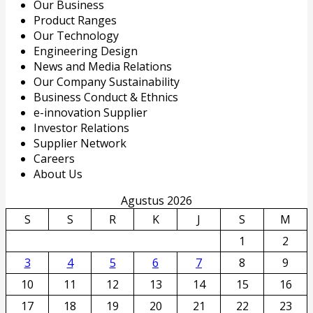
Our Business
Product Ranges
Our Technology
Engineering Design
News and Media Relations
Our Company Sustainability
Business Conduct & Ethnics
e-innovation Supplier
Investor Relations
Supplier Network
Careers
About Us
Agustus 2026
S
S
R
K
J
S
M
1
2
3
4
5
6
7
8
9
10
11
12
13
14
15
16
17
18
19
20
21
22
23