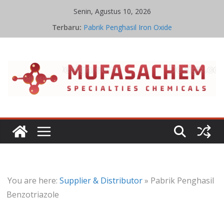
Skip
Senin, Agustus 10, 2026
to
Terbaru:
Pabrik Penghasil Iron Oxide
content
Ikatan Kimia Iron Oxide
Manfaat Iron Oxide
Proses Iron Oxide
Aplikasi Iron Oxide
You are here:
Supplier & Distributor
»
Pabrik Penghasil
Benzotriazole