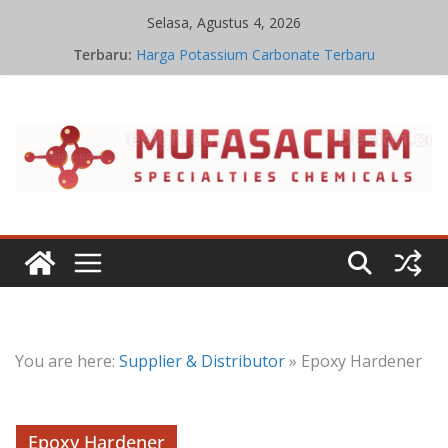
Skip
Selasa, Agustus 4, 2026
to
Terbaru:
Harga Potassium Carbonate Terbaru
content
Stoikiometri Iron Oxide
Kinetika Kimia Iron Oxide
Kesetimbangan Kimia Iron Oxide
Jual Potassium Carbonate
You are here:
Supplier & Distributor
»
Epoxy Hardener
Epoxy Hardener