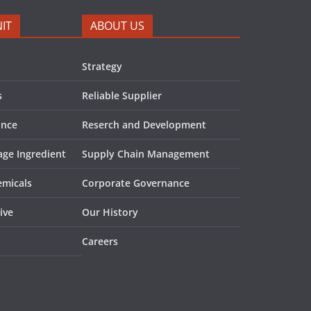
IT
ABOUT US
Strategy
s
Reliable Supplier
ance
Reserch and Development
ge Ingredient
Supply Chain Management
emicals
Corporate Governance
ive
Our History
Careers