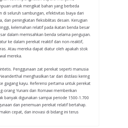
mampuan untuk mengikat bahan yang berbeda
 di seluruh sambungan, efektivitas biaya dari
 dan peningkatan fleksibilitas desain. Kerugian
nggi, kelemahan relatif pada ikatan benda besar
 besar dalam memisahkan benda selama pengujian.
tur ke dalam perekat reaktif dan non-reaktif,
as. Atau mereka dapat diatur oleh apakah stok
awal mereka.
intetis. Penggunaan zat perekat seperti manusia
Neanderthal menghasilkan tar dari distilasi kering
 ke gagang kayu. Referensi pertama untuk perekat
rang-orang Yunani dan Romawi memberikan
dak banyak digunakan sampai periode 1500-1.700
gunaan dan penemuan perekat relatif bertahap.
akin cepat, dan inovasi di bidang ini terus