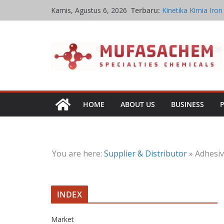
Skip
Terbaru:
Kinetika Kimia Iron
Kamis, Agustus 6, 2026
to
Pabrik Penghasil I
Ikatan Kimia Iron 
content
Sifat Kelarutan Iro
Stoikiometri Iron O
HOME
ABOUT US
BUSINESS
You are here:
Supplier & Distributor
»
Adhesiv
INDEX
Market