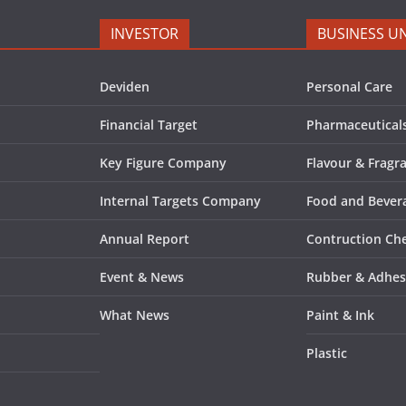
INVESTOR
BUSINESS UN
Deviden
Personal Care
Financial Target
Pharmaceutical
Key Figure Company
Flavour & Fragr
Internal Targets Company
Food and Bevera
Annual Report
Contruction Ch
Event & News
Rubber & Adhes
What News
Paint & Ink
Plastic