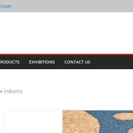
 Oxide
ron Oxide
Oxide
n Oxide
xide
PRODUCTS
EXHIBITIONS
CONTACT US
e Industry