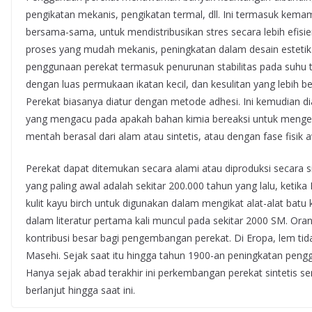
pengikatan mekanis, pengikatan termal, dll. Ini termasuk ke
bersama-sama, untuk mendistribusikan stres secara lebih efisien
proses yang mudah mekanis, peningkatan dalam desain estetika,
penggunaan perekat termasuk penurunan stabilitas pada suhu ti
dengan luas permukaan ikatan kecil, dan kesulitan yang lebih
Perekat biasanya diatur dengan metode adhesi. Ini kemudian dia
yang mengacu pada apakah bahan kimia bereaksi untuk menger
mentah berasal dari alam atau sintetis, atau dengan fase fisik 
Perekat dapat ditemukan secara alami atau diproduksi secara s
yang paling awal adalah sekitar 200.000 tahun yang lalu, ketika 
kulit kayu birch untuk digunakan dalam mengikat alat-alat batu
dalam literatur pertama kali muncul pada sekitar 2000 SM. O
kontribusi besar bagi pengembangan perekat. Di Eropa, lem ti
Masehi. Sejak saat itu hingga tahun 1900-an peningkatan peng
Hanya sejak abad terakhir ini perkembangan perekat sintetis sem
berlanjut hingga saat ini.